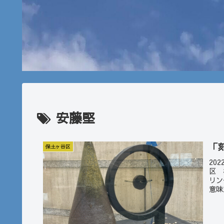
安藤堅
「
保土ヶ谷区
20
区 
リン
意味