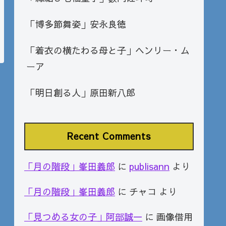
「博多節舞姿」安永良徳
「着衣の横たわる母と子」ヘンリー・ム
ーア
「明日創る人」原田新八郎
Recent Comments
「月の階段」峯田義郎
に
publisann
より
「月の階段」峯田義郎
に
チャコ
より
「見つめる女の子」阿部誠一
に
画像借用