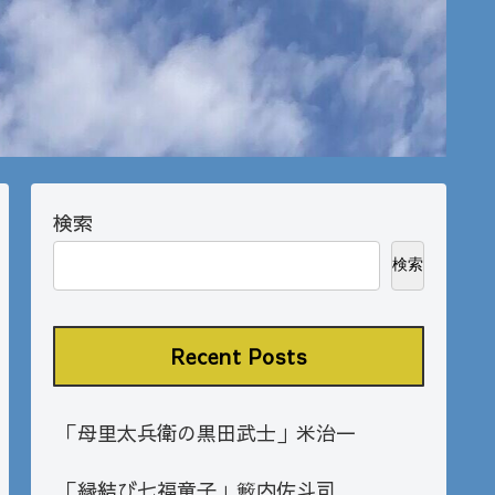
検索
検索
Recent Posts
「母里太兵衛の黒田武士」米治一
「縁結び七福童子」籔内佐斗司