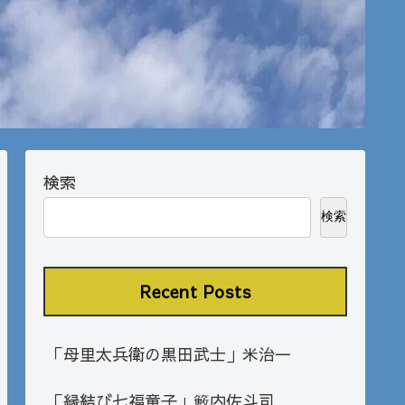
検索
検索
Recent Posts
「母里太兵衛の黒田武士」米治一
「縁結び七福童子」籔内佐斗司