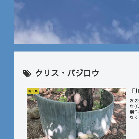
クリス・バジロウ
「
埼玉県
20
ウ(
製作
なく