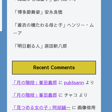
「博多節舞姿」安永良徳
「着衣の横たわる母と子」ヘンリー・ム
ーア
「明日創る人」原田新八郎
Recent Comments
「月の階段」峯田義郎
に
publisann
より
「月の階段」峯田義郎
に
チャコ
より
「見つめる女の子」阿部誠一
に
画像借用