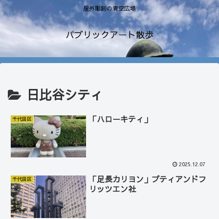
屋外彫刻の青空広場
パブリックアート散歩
日比谷シティ
「ハローキティ」
千代田区
2025.12.07
「足長カリヨン」プティアンドフ
千代田区
リッツエン社