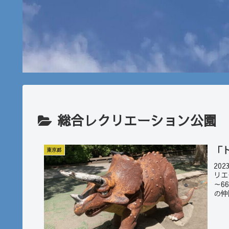
総合レクリエーション公園
「
東京都
20
リエ
～6
の仲