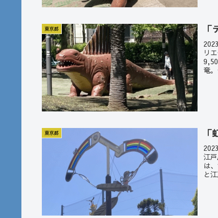
「
東京都
20
リエ
9,
竜。
「
東京都
20
江戸
は、
と江