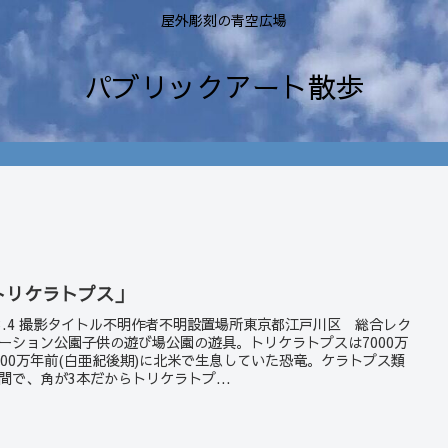
屋外彫刻の青空広場
パブリックアート散歩
トリケラトプス」
23.4 撮影タイトル不明作者不明設置場所東京都江戸川区 総合レク
ーション公園子供の遊び場公園の遊具。トリケラトプスは7000万
600万年前(白亜紀後期)に北米で生息していた恐竜。ケラトプス類
間で、角が3本だからトリケラトプ...