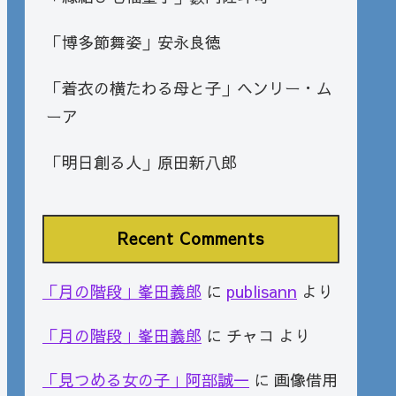
「博多節舞姿」安永良徳
「着衣の横たわる母と子」ヘンリー・ム
ーア
「明日創る人」原田新八郎
Recent Comments
「月の階段」峯田義郎
に
publisann
より
「月の階段」峯田義郎
に
チャコ
より
「見つめる女の子」阿部誠一
に
画像借用