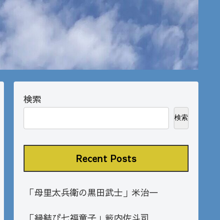
検索
検索
Recent Posts
「母里太兵衛の黒田武士」米治一
「縁結び七福童子」籔内佐斗司