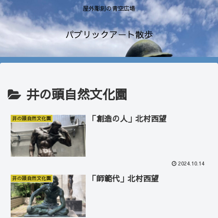
屋外彫刻の青空広場
パブリックアート散歩
井の頭自然文化園
「創造の人」北村西望
井の頭自然文化園
2024.10.14
「師範代」北村西望
井の頭自然文化園