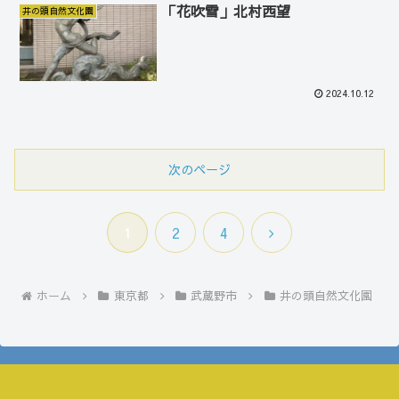
「花吹雪」北村西望
井の頭自然文化園
2024.10.12
次のページ
次
1
2
4
へ
ホーム
東京都
武蔵野市
井の頭自然文化園