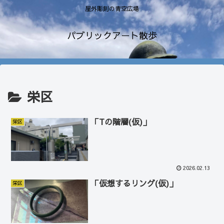
屋外彫刻の青空広場
パブリックアート散歩
栄区
「Tの階層(仮)」
栄区
2026.02.13
「仮想するリング(仮)」
栄区