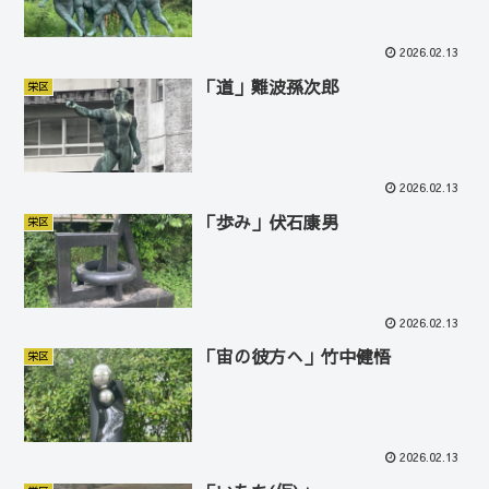
2026.02.13
「道」難波孫次郎
栄区
2026.02.13
「歩み」伏石康男
栄区
2026.02.13
「宙の彼方へ」竹中健悟
栄区
2026.02.13