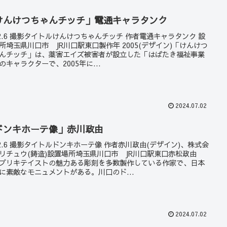
けんけつちゃんチッチ」電通キャラタンク
22.6 撮影タイトルけんけつちゃんチッチ 作者電通キャラタンク 設
所埼玉県川口市 JR川口駅東口製作年 2005(デザイン)「けんけつ
んチッチ」は、薬害エイズ被害者が設立した「はばたき福祉事業
のキャラクターで、2005年に...
2024.07.02
ドンキホーテ像」赤川政由
22.6 撮影タイトルドンキホーテ像 作者赤川政由(デザイン)、株式会
リチュウ(鋳造)設置場所埼玉県川口市 JR川口駅東口赤松政由
ブリキテイストの魅力ある彫刻を多数製作している作家で、日本
に素敵なモニュメントがある。川口のド...
2024.07.02