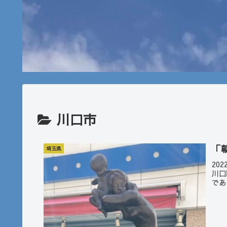
川口市
「
埼玉県
20
川口
であ