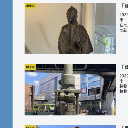
「
埼玉県
20
市 
在の
の新
「
埼玉県
20
市 
鋳物
鋳物