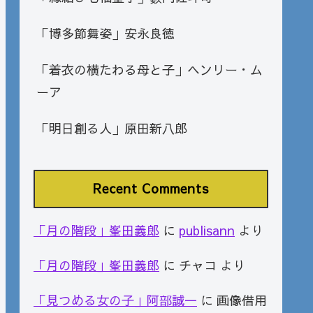
「博多節舞姿」安永良徳
「着衣の横たわる母と子」ヘンリー・ム
ーア
「明日創る人」原田新八郎
Recent Comments
「月の階段」峯田義郎
に
publisann
より
「月の階段」峯田義郎
に
チャコ
より
「見つめる女の子」阿部誠一
に
画像借用