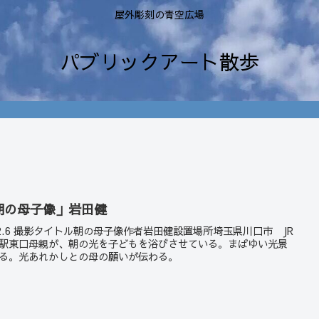
屋外彫刻の青空広場
パブリックアート散歩
朝の母子像」岩田健
22.6 撮影タイトル朝の母子像作者岩田健設置場所埼玉県川口市 JR
駅東口母親が、朝の光を子どもを浴びさせている。まばゆい光景
る。光あれかしとの母の願いが伝わる。