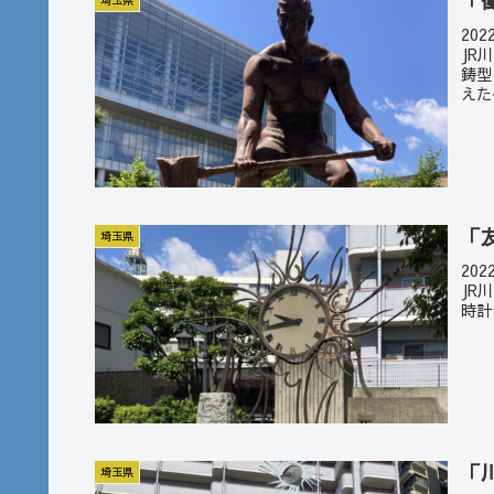
「
埼玉県
20
JR
鋳型
えた
「
埼玉県
20
JR
時計
「
埼玉県