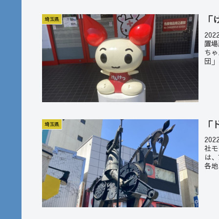
「
埼玉県
20
置場
ちゃ
団」
「
埼玉県
20
社モ
は、
各地