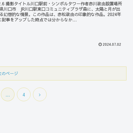
22.6 撮影タイトル川口駅前・シンボルタワー作者赤川政由設置場所
県川口市 JR川口駅東口コミュニティプラザ森に、太陽と月が出
る幻想的な情景。この作品は、赤松政由の印象的な作品。2024年
に記事をアップした時点では分からなか...
2024.07.02
次のページ
次
…
4
へ