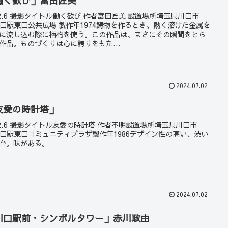
働く歓び」富田匠美
22.6 撮影タイトル働く歓び 作者富田匠美 設置場所埼玉県川口市
川口駅東口公共広場 製作年1974鋳物を作るとき、熱く溶けた金属を
に流し込む際に柄杓を使う。この作品は、まさにその瞬間をとら
作品。ものづくりは心に誇りをもた...
2024.07.02
友愛の時計塔」
22.6 撮影タイトル友愛の時計塔 作者不明設置場所埼玉県川口市
川口駅東口コミュニティプラザ製作年1986デザイン性の高い、渋い
台。味がある。
2024.07.02
川口駅前・シンボルタワー」赤川政由