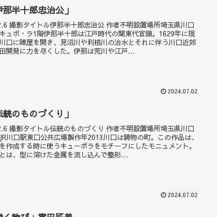
伊那半十郎忠治公」
22.6 撮影タイトル伊那半十郎忠治公 作者不明設置場所埼玉県川口
キュポ・ラ1階伊那半十郎は江戸時代の関東代官頭。1629年に現
川口に陣屋を開き、見沼川や利根川の治水とそれに伴う川口近郊
田開発に力を尽くした。伊那は荒川や江戸...
2024.07.02
伝統のものづくり」
22.6 撮影タイトル伝統のものづくり 作者不明設置場所埼玉県川口
JR川口駅東口公共広場製作年2013川口は鋳物の町。この作品は、
を作成する時に使うキューポラをモチーフにしたモニュメント。
とは、型に溶けた金属を流し込んで整形...
2024.07.02