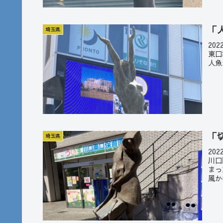
「
埼玉県
20
東口
人魚
「
埼玉県
20
川口
まっ
風か