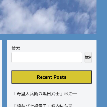
検索
検索
Recent Posts
「母里太兵衛の黒田武士」米治一
「縁結び七福童子」籔内佐斗司