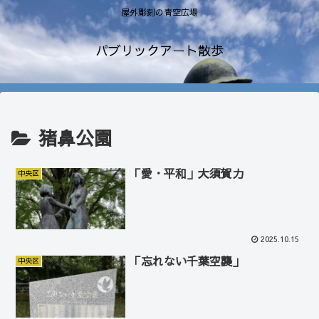
屋外彫刻の青空広場
パブリックアート散歩
猪鼻公園
「愛・平和」大須賀力
中央区
2025.10.15
「忘れない千葉空襲」
中央区