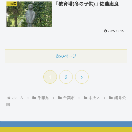
「教育塔(冬の子供)」佐藤忠良
中央区
2025.10.15
次のページ
次
1
2
へ
ホーム
千葉県
千葉市
中央区
猪鼻公
園