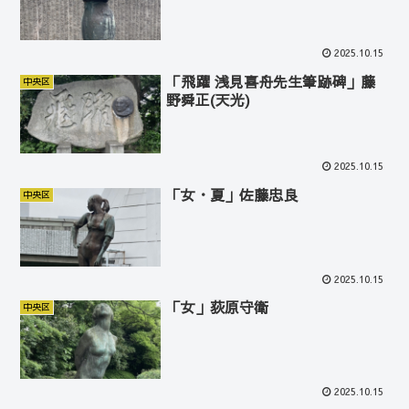
2025.10.15
「飛躍 浅見喜舟先生筆跡碑」藤
中央区
野舜正(天光)
2025.10.15
「女・夏」佐藤忠良
中央区
2025.10.15
「女」荻原守衛
中央区
2025.10.15