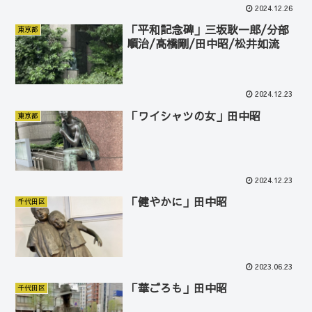
2024.12.26
「平和記念碑」三坂耿一郎/分部
東京都
順治/高橋剛/田中昭/松井如流
2024.12.23
「ワイシャツの女」田中昭
東京都
2024.12.23
「健やかに」田中昭
千代田区
2023.06.23
「華ごろも」田中昭
千代田区