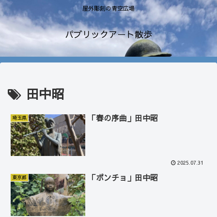
屋外彫刻の青空広場
パブリックアート散歩
田中昭
「春の序曲」田中昭
埼玉県
2025.07.31
「ポンチョ」田中昭
東京都