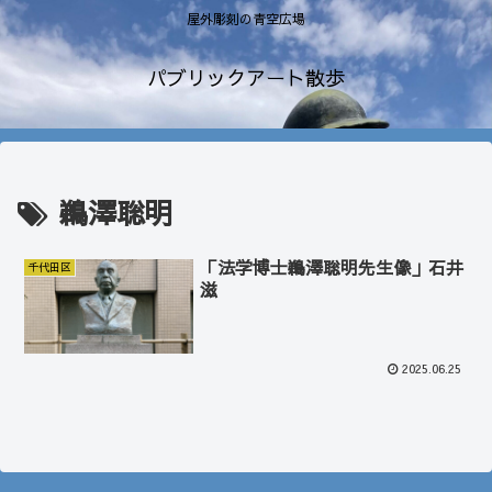
屋外彫刻の青空広場
パブリックアート散歩
鵜澤聡明
「法学博士鵜澤聡明先生像」石井
千代田区
滋
2025.06.25