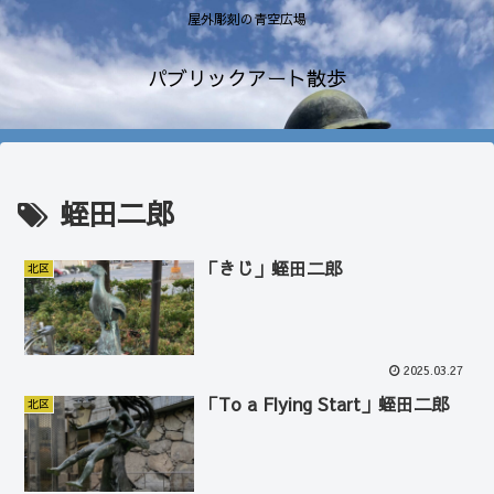
屋外彫刻の青空広場
パブリックアート散歩
蛭田二郎
「きじ」蛭田二郎
北区
2025.03.27
「To a Flying Start」蛭田二郎
北区