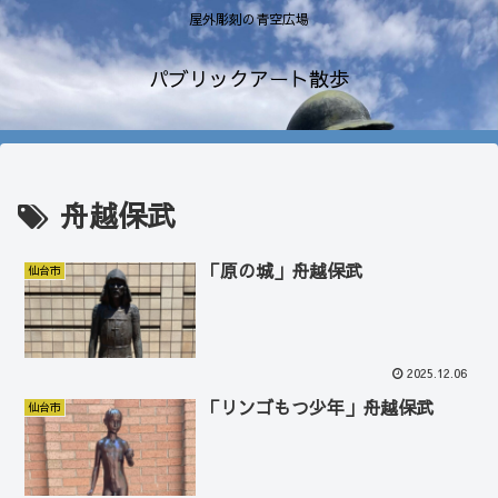
屋外彫刻の青空広場
パブリックアート散歩
舟越保武
「原の城」舟越保武
仙台市
2025.12.06
「リンゴもつ少年」舟越保武
仙台市