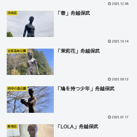
2025.12.06
「春」舟越保武
中央区
2025.10.14
「茉莉花」舟越保武
台原森林公園
2025.09.13
「鳩を持つ少年」舟越保武
府中の森公園
2025.07.17
「LOLA」舟越保武
新宿区