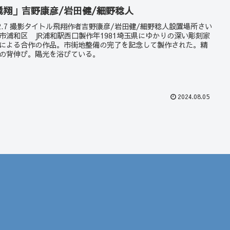
飛翔」吉野康彦/岩田健/細野稔人
22.7 撮影タイトル飛翔作者吉野康彦/岩田健/細野稔人設置場所さい
市浦和区 JR浦和駅西口製作年1981埼玉県にゆかりの深い彫刻家
による合作の作品。市街地整備の完了を記念して製作された。精
の背伸び。陽光を浴びている。
2024.08.05