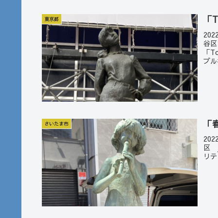
「T
東京都
20
谷区
「T
ブル
「
さいたま市
20
区 
リテ