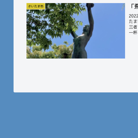
「
さいたま市
20
たま
三者
一杯