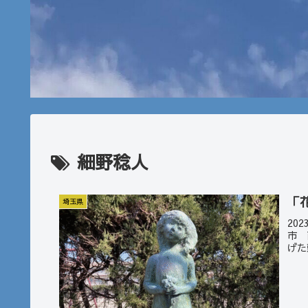
細野稔人
「
埼玉県
20
市 
げた