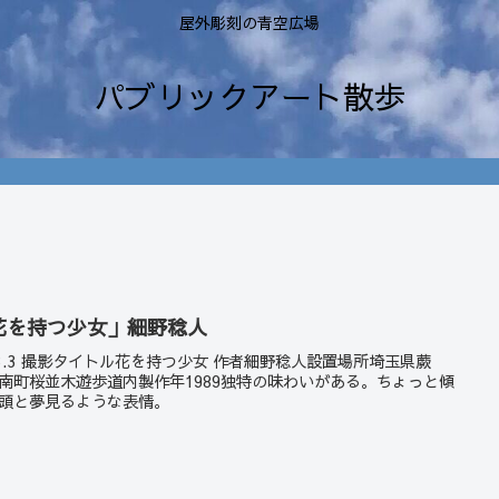
屋外彫刻の青空広場
パブリックアート散歩
花を持つ少女」細野稔人
23.3 撮影タイトル花を持つ少女 作者細野稔人設置場所埼玉県蕨
南町桜並木遊歩道内製作年1989独特の味わいがある。ちょっと傾
頭と夢見るような表情。