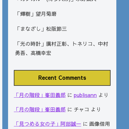
「輝樹」望月菊磨
「まなざし」松阪節三
「光の時計」廣村正彰、トネリコ、中村
勇吾、高橋幸宏
Recent Comments
「月の階段」峯田義郎
に
publisann
より
「月の階段」峯田義郎
に
チャコ
より
「見つめる女の子」阿部誠一
に
画像借用