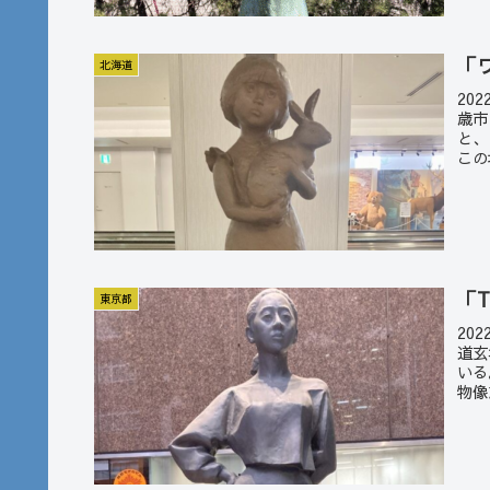
「
北海道
20
歳市
と、
この
「T
東京都
20
道玄
いる
物像