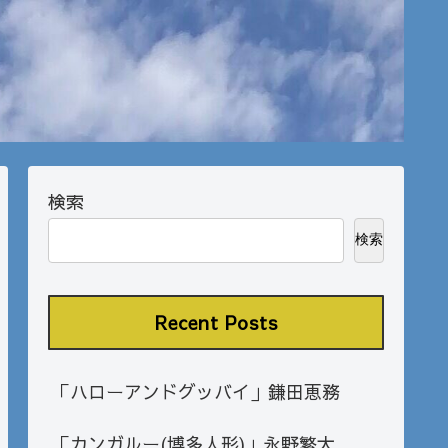
検索
検索
Recent Posts
「ハローアンドグッバイ」鎌田恵務
「カンガルー(博多人形)」永野繁大