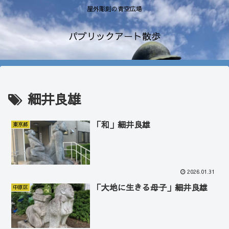
屋外彫刻の青空広場
パブリックアート散歩
細井良雄
「和」細井良雄
東京都
2026.01.31
「大地に生きる母子」細井良雄
中原区