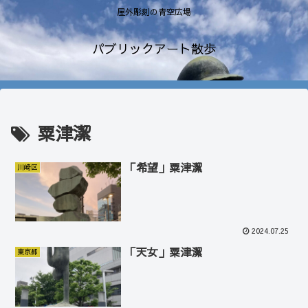
屋外彫刻の青空広場
パブリックアート散歩
粟津潔
「希望」粟津潔
川崎区
2024.07.25
「天女」粟津潔
東京都