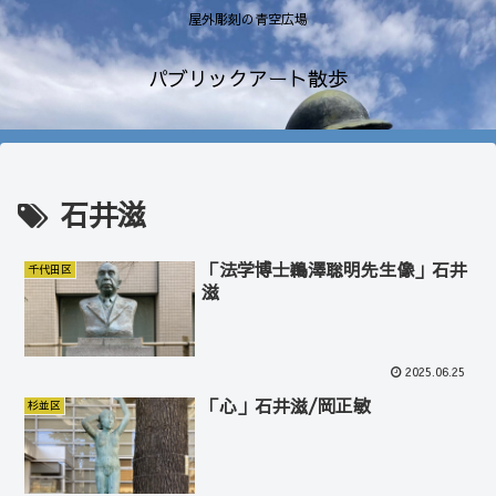
屋外彫刻の青空広場
パブリックアート散歩
石井滋
「法学博士鵜澤聡明先生像」石井
千代田区
滋
2025.06.25
「心」石井滋/岡正敏
杉並区