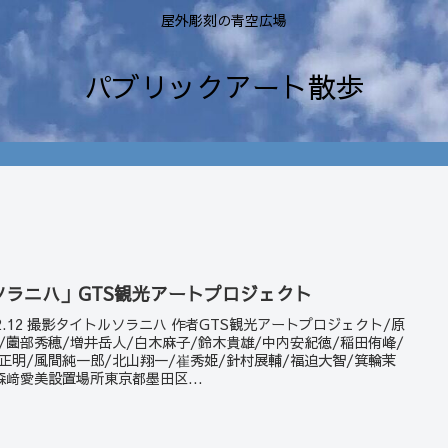
屋外彫刻の青空広場
パブリックアート散歩
ソラニハ」GTS観光アートプロジェクト
22.12 撮影タイトルソラニハ 作者GTS観光アートプロジェクト/原
/薗部秀穂/増井岳人/白木麻子/鈴木貴雄/中内安紀徳/稲田侑峰/
正明/風間純一郎/北山翔一/崔秀姫/針村展輔/福迫大智/箕輪茉
森﨑愛美設置場所東京都墨田区...