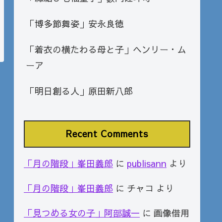
「博多節舞姿」安永良徳
「着衣の横たわる母と子」ヘンリー・ム
ーア
「明日創る人」原田新八郎
Recent Comments
「月の階段」峯田義郎
に
publisann
より
「月の階段」峯田義郎
に
チャコ
より
「見つめる女の子」阿部誠一
に
画像借用