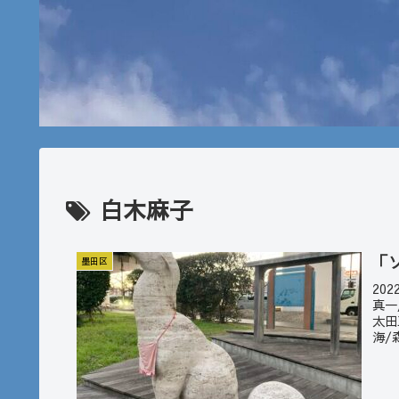
白木麻子
「
墨田区
20
真一
太田
海/