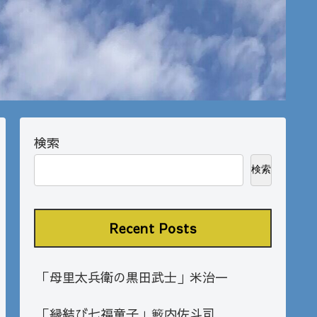
検索
検索
Recent Posts
「母里太兵衛の黒田武士」米治一
「縁結び七福童子」籔内佐斗司