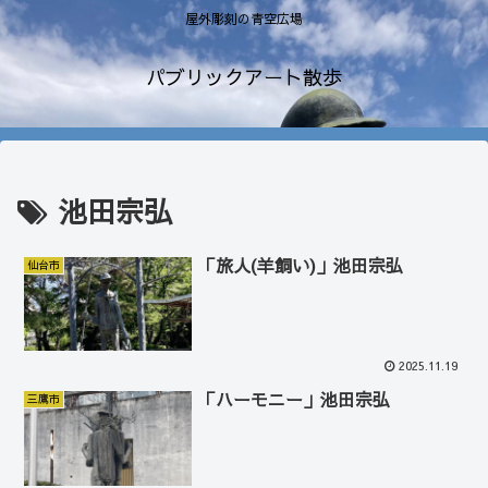
屋外彫刻の青空広場
パブリックアート散歩
池田宗弘
「旅人(羊飼い)」池田宗弘
仙台市
2025.11.19
「ハーモニー」池田宗弘
三鷹市