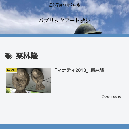
屋外彫刻の青空広場
パブリックアート散歩
栗林隆
「マナティ2010」栗林隆
中央区
2024.06.15