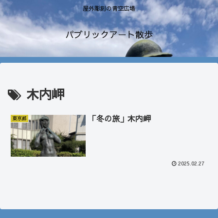
屋外彫刻の青空広場
パブリックアート散歩
木内岬
「冬の旅」木内岬
東京都
2025.02.27