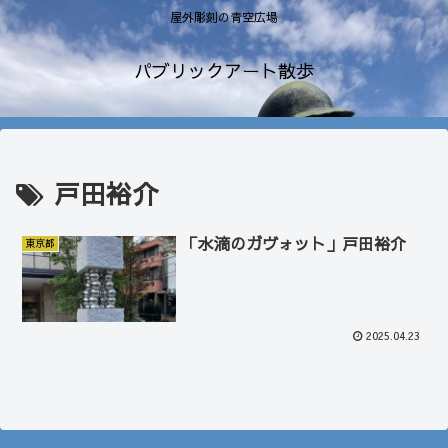
屋外彫刻の青空広場
パブリックアート散歩
戸田裕介
「水滴のガヴォット」戸田裕介
東京都
2025.04.23