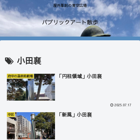
屋外彫刻の青空広場
パブリックアート散歩
小田襄
「円柱領域」小田襄
府中の森芸術劇場
2025.07.17
「新風」小田襄
中区