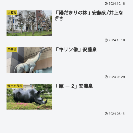
2024.10.18
「陽だまりの林」安藤泉/井上な
大和市
ぎさ
2024.10.18
「キリン像」安藤泉
中央区
2024.06.29
「犀 － 2」安藤泉
保土ヶ谷区
2024.06.13