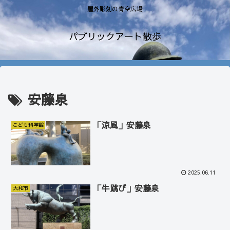
屋外彫刻の青空広場
パブリックアート散歩
安藤泉
「涼風」安藤泉
こども科学館
2025.06.11
「牛跳び」安藤泉
大和市