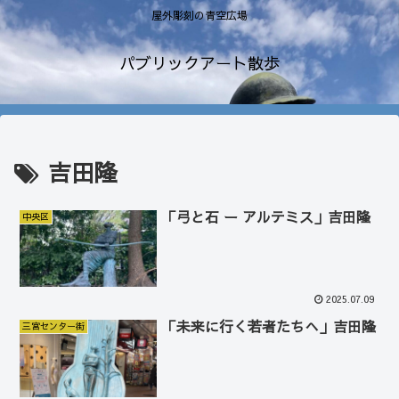
屋外彫刻の青空広場
パブリックアート散歩
吉田隆
「弓と石 ー アルテミス」吉田隆
中央区
2025.07.09
「未来に行く若者たちへ」吉田隆
三宮センター街