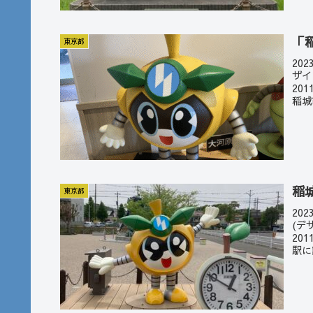
「
東京都
20
ザイ
20
稲城
稲
東京都
20
(デ
20
駅に