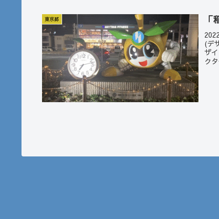
「
東京都
20
(デ
ザイ
クタ