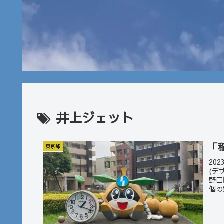
井上ジェット
「
東京都
20
(デ
野口
個の