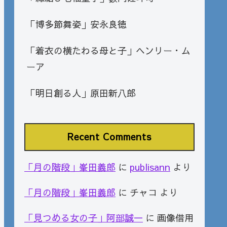
「博多節舞姿」安永良徳
「着衣の横たわる母と子」ヘンリー・ム
ーア
「明日創る人」原田新八郎
Recent Comments
「月の階段」峯田義郎
に
publisann
より
「月の階段」峯田義郎
に
チャコ
より
「見つめる女の子」阿部誠一
に
画像借用