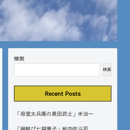
検索
検索
Recent Posts
「母里太兵衛の黒田武士」米治一
「縁結び七福童子」籔内佐斗司