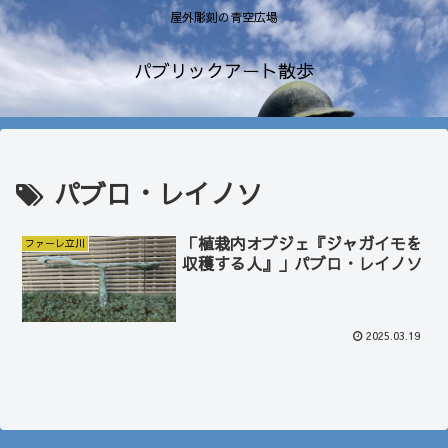
屋外彫刻の青空広場
パブリックアート散歩
パブロ・レイノソ
「植栽内オブジェ『ジャガイモを
ファーレ立川
収穫する人』」パブロ・レイノソ
2025.03.19