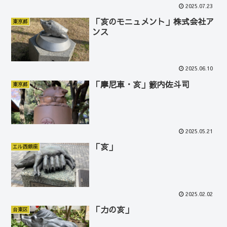
2025.07.23
「亥のモニュメント」株式会社ア
東京都
ンス
2025.06.10
「摩尼車・亥」籔内佐斗司
東京都
2025.05.21
「亥」
エル西銀座
2025.02.02
「力の亥」
台東区