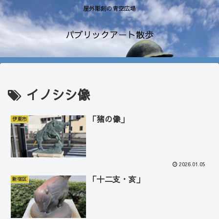
屋外彫刻の青空広場
パブリックアート散歩
イノシシ像
「猪の像」
伊東市
2026.01.05
「十二支・亥」
新宿区